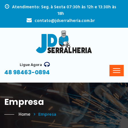
Atendimento: Seg. à Sexta 07:30h às 12h e 13:30h às
18h
contato@jdserralheria.com.br
Ligue Agora
48 98463-0894
Empresa
Home
Empresa