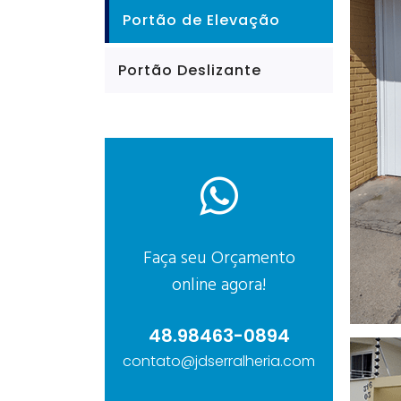
Portão de Elevação
Portão Deslizante
Faça seu Orçamento
online agora!
48.98463-0894
contato@jdserralheria.com