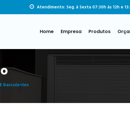
Atendimento: Seg. à Sexta 07:30h às 12h e 13:
Home
Empresa
Produtos
Orça
ão
E Basculantes