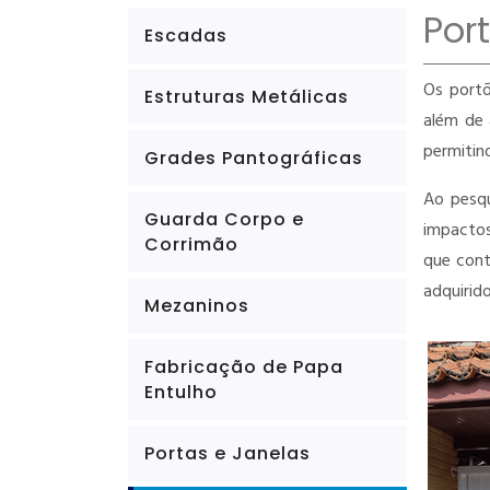
Por
Escadas
Os portõ
Estruturas Metálicas
além de 
permitin
Grades Pantográficas
Ao pesqu
Guarda Corpo e
impactos
Corrimão
que cont
adquirido
Mezaninos
Fabricação de Papa
Entulho
Portas e Janelas