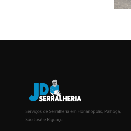
Serviços de Serralheria em Florianópolis, Palhoça,
São José e Biguaçu.