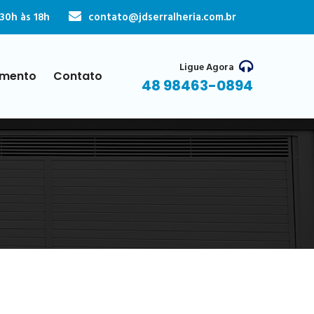
30h às 18h
contato@jdserralheria.com.br
Ligue Agora
mento
Contato
48 98463-0894